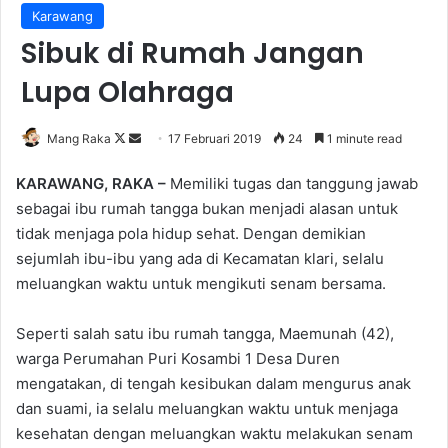
Karawang
Sibuk di Rumah Jangan
Lupa Olahraga
Follow
Send
Mang Raka
17 Februari 2019
24
1 minute read
on
an
KARAWANG, RAKA –
Memiliki tugas dan tanggung jawab
X
email
sebagai ibu rumah tangga bukan menjadi alasan untuk
tidak menjaga pola hidup sehat. Dengan demikian
sejumlah ibu-ibu yang ada di Kecamatan klari, selalu
meluangkan waktu untuk mengikuti senam bersama.
Seperti salah satu ibu rumah tangga, Maemunah (42),
warga Perumahan Puri Kosambi 1 Desa Duren
mengatakan, di tengah kesibukan dalam mengurus anak
dan suami, ia selalu meluangkan waktu untuk menjaga
kesehatan dengan meluangkan waktu melakukan senam