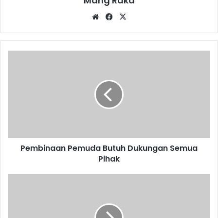
Mang Raka
Website
Facebook
X
Pembinaan
Pemuda
Butuh
Dukungan
Semua
Pihak
Pembinaan Pemuda Butuh Dukungan Semua
Pihak
Waspada
Kejahatan
Jalanan
Menggila