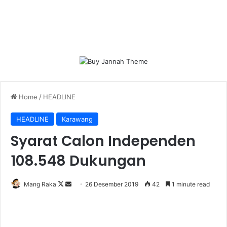
Home
/
HEADLINE
HEADLINE
Karawang
Syarat Calon Independen
108.548 Dukungan
Follow
Send
Mang Raka
26 Desember 2019
42
1 minute read
on
an
X
email