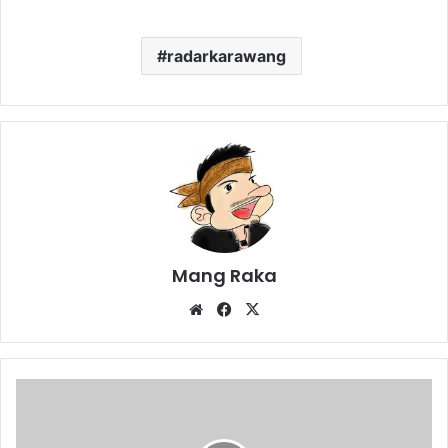
radarkarawang
Mang Raka
Website
Facebook
X
Bercita-
cita
jadi