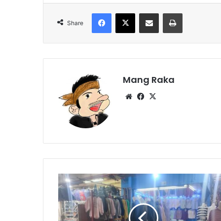
Facebook
X
Share via Email
Print
Share
Mang Raka
Website
Facebook
X
Presiden
Baru
Harapan
Baru