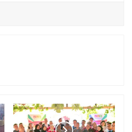
JNE
Menggelar
JLC
Member
Gathering