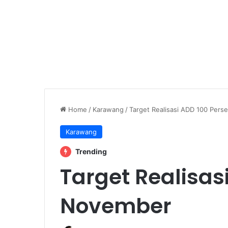
Home
/
Karawang
/
Target Realisasi ADD 100 Pers
Karawang
Trending
Target Realisas
November