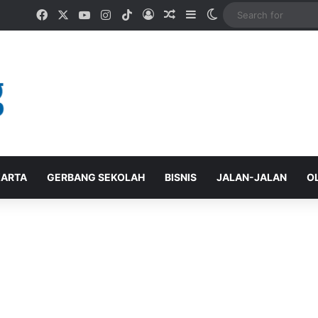
Facebook
X
YouTube
Instagram
TikTok
Log In
Random Article
Sidebar
Switch skin
ARTA
GERBANG SEKOLAH
BISNIS
JALAN-JALAN
O