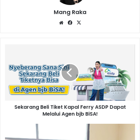
Mang Raka
Website
Facebook
X
Sekarang
Beli
Tiket
Kapal
Ferry
ASDP
Dapat
Melalui
Agen
Sekarang Beli Tiket Kapal Ferry ASDP Dapat
bjb
BiSA!
Melalui Agen bjb BiSA!
Periksa
Kesehatan
Dulu