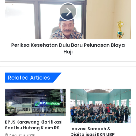
Baru
Pelunasan
Biaya
Haji
Periksa Kesehatan Dulu Baru Pelunasan Biaya
Haji
Related Articles
BPJS Karawang Klarifikasi
Soal Isu Hutang Klaim RS
Inovasi Sampah &
Digitalisasi KKN UBP
7 Agustus 2026