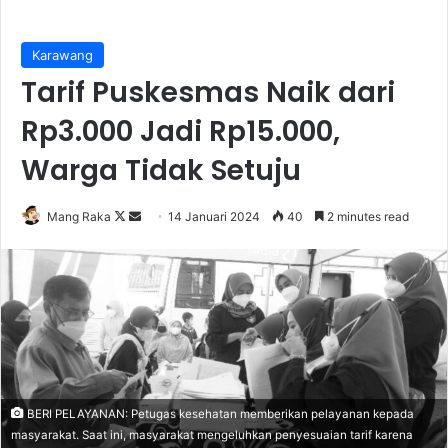
Karawang
Tarif Puskesmas Naik dari
Rp3.000 Jadi Rp15.000,
Warga Tidak Setuju
Follow
Send
Mang Raka
14 Januari 2024
40
2 minutes read
on
an
X
email
BERI PELAYANAN: Petugas kesehatan memberikan pelayanan kepada
masyarakat. Saat ini, masyarakat mengeluhkan penyesuaian tarif karena