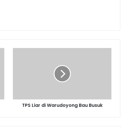
TPS
Liar
di
Warudoyong
Bau
Busuk
TPS Liar di Warudoyong Bau Busuk