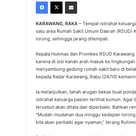
Facebook
X
Share via Email
X
email
KARAWANG, RAKA –
Tempat istirahat keluarga
satu area Rumah Sakit Umum Daerah (RSUD) K
lorong, sehingga jarang ditempati.
Kepala Hukmas dan Promkes RSUD Karawang Ru
karena di sisi kanan arah masuk ke lingkungan
menyambung gedung rumah sakit baru di belak
kepada Radar Karawang, Rabu (24/10) kemarin
Ia melanjutkan, tanah arugan bekas buat ponda
istirahat keluarga pasien terlihat kumuh. Agar 
tersebut akan ditata dan diperbaiki. Bahkan ren
“Mudah-mudahan dua minggu kedepan lorong ja
kita akan perbaiki agar nyaman,” terang Ruhimi