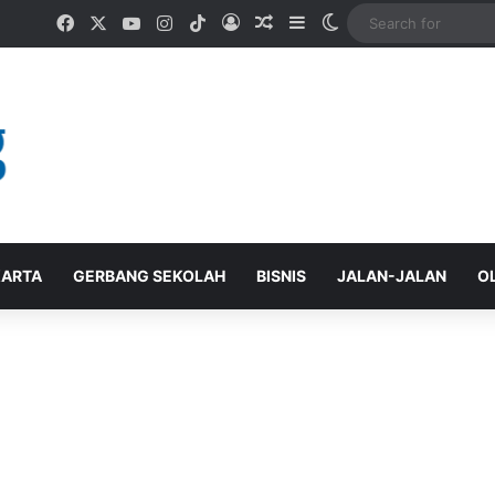
Facebook
X
YouTube
Instagram
TikTok
Log In
Random Article
Sidebar
Switch skin
ARTA
GERBANG SEKOLAH
BISNIS
JALAN-JALAN
O