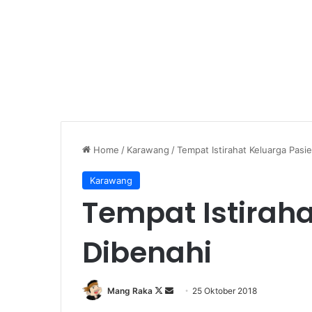
Home
/
Karawang
/
Tempat Istirahat Keluarga Pasi
Karawang
Tempat Istiraha
Dibenahi
Follow
Send
Mang Raka
25 Oktober 2018
on
an