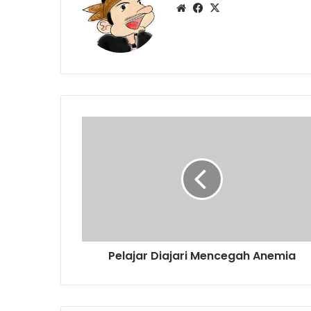
Website
Facebook
X
Pelajar
Diajari
Mencegah
Anemia
Pelajar Diajari Mencegah Anemia