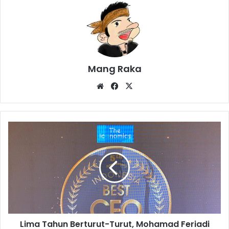
Mang Raka
Website
Facebook
X
Lima
Tahun
Berturut-
Turut,
Mohamad
Feriadi
Soeprapto
Raih
Best
Lima Tahun Berturut-Turut, Mohamad Feriadi
50