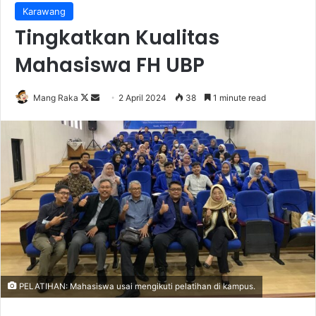
Karawang
Tingkatkan Kualitas
Mahasiswa FH UBP
Follow
Send
Mang Raka
2 April 2024
38
1 minute read
on
an
X
email
PELATIHAN: Mahasiswa usai mengikuti pelatihan di kampus.