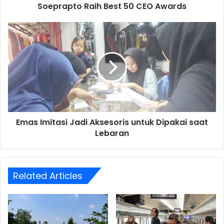
CEO
Soeprapto Raih Best 50 CEO Awards
Awards
Emas
Imitasi
Jadi
Aksesoris
untuk
Dipakai
saat
Lebaran
Emas Imitasi Jadi Aksesoris untuk Dipakai saat
Lebaran
Related Articles