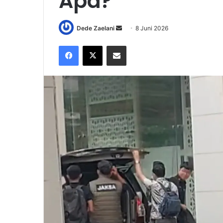
Apa?
Send
Dede Zaelani
8 Juni 2026
an
Facebook
X
Share via Email
email