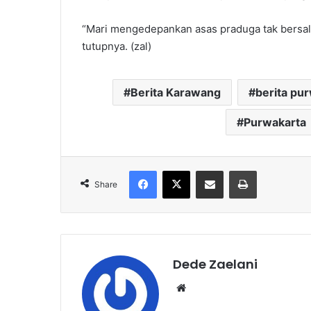
“Mari mengedepankan asas praduga tak bersal
tutupnya. (zal)
Berita Karawang
berita pu
Purwakarta
Facebook
X
Share via Email
Print
Share
Dede Zaelani
Website