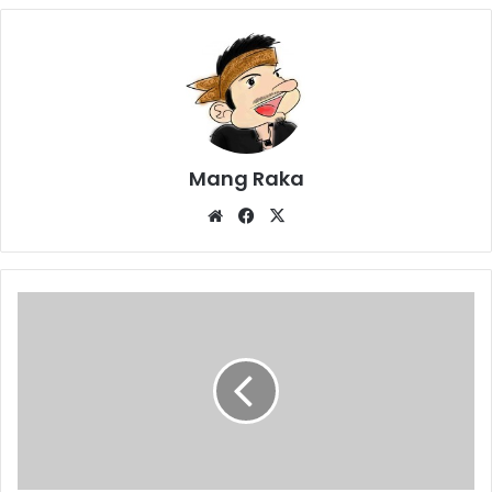
Mang Raka
Website
Facebook
X
Dari
Astra
Isuzu
Karawang
Rp
20
Juta
Santunan
Sopir