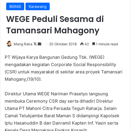
BISNIS
Karawang
WEGE Peduli Sesama di
Tamansari Mahagony
Follow
Send
Mang Raka
20 Oktober 2018
42
1 minute read
on
an
PT Wijaya Karya Bangunan Gedung Tbk. (WEGE)
X
email
mengadakan kegiatan Corporate Social Responsibility
(CSR) untuk masyarakat di sekitar area proyek Tamansari
Mahogany,(19/10).
Direktur Utama WEGE Nariman Prasetyo langsung
membuka Ceremony CSR day serta dihadiri Direktur
Utama PT Mahoni Citra Persada Teguh Raharja. Selain
Camat Telukjambe Barat Maman S didampingi Kapolsek
Iptu Hasanuddin B dan Danramil Kapten Inf. Yasin serta
Kepala Desa Margakaya Engkos Kosasih.