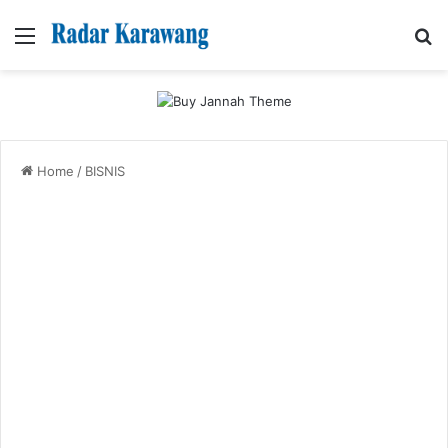
Menu
Se
Home
/
BISNIS