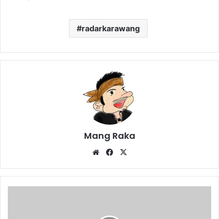
radarkarawang
Mang Raka
Website
Facebook
X
Apdesi
Minta
Alokasi