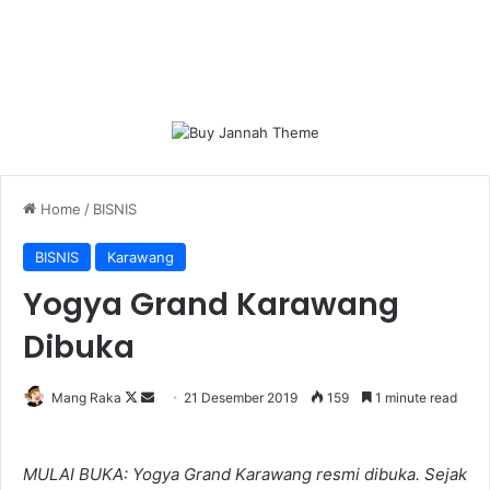
Home
/
BISNIS
BISNIS
Karawang
Yogya Grand Karawang
Dibuka
Follow
Send
Mang Raka
21 Desember 2019
159
1 minute read
on
an
X
email
MULAI BUKA: Yogya Grand Karawang resmi dibuka. Sejak