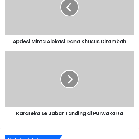
Dana
Khusus
Ditambah
Apdesi Minta Alokasi Dana Khusus Ditambah
Karateka
se
Jabar
Tanding
di
Purwakarta
Karateka se Jabar Tanding di Purwakarta