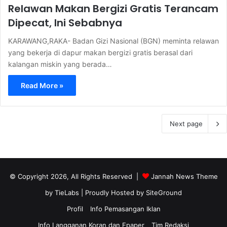
Relawan Makan Bergizi Gratis Terancam
Dipecat, Ini Sebabnya
KARAWANG,RAKA- Badan Gizi Nasional (BGN) meminta relawan
yang bekerja di dapur makan bergizi gratis berasal dari
kalangan miskin yang berada…
Read More »
Next page
© Copyright 2026, All Rights Reserved |
Jannah News Theme
by TieLabs
| Proudly Hosted by
SiteGround
Profil
Info Pemasangan Iklan
Info Langganan Koran dan Epaper
Tim Redaksi