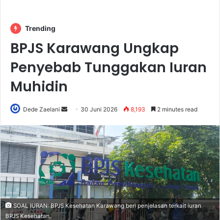
Trending
BPJS Karawang Ungkap
Penyebab Tunggakan Iuran
Muhidin
Send
Dede Zaelani
30 Juni 2026
8,193
2 minutes read
an
email
SOAL IURAN: BPJS Kesehatan Karawang beri penjelasan terkait iuran
BPJS Kesehatan.