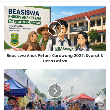
Beasiswa
Anak
Petani
Karawang
2027:
Syarat
&
Cara
Daftar
Beasiswa Anak Petani Karawang 2027: Syarat &
Cara Daftar
322
Ribu
UMKM
Karawang
Didorong
Naik
Kelas,
Ini