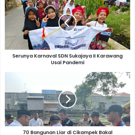
Karnaval
SDN
Sukajaya
II
Karawang
Usai
Pandemi
Serunya Karnaval SDN Sukajaya II Karawang
Usai Pandemi
70
Bangunan
Liar
di
Cikampek
Bakal
Ditertibkan,
Ini
Faktanya!
70 Bangunan Liar di Cikampek Bakal