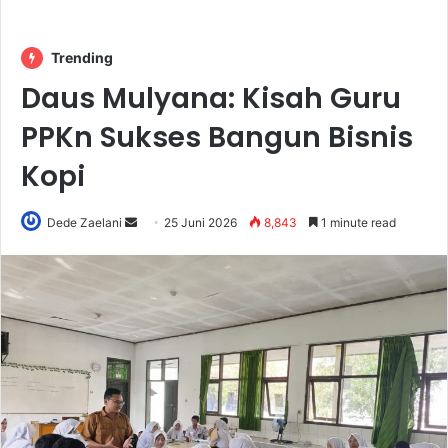
Trending
Daus Mulyana: Kisah Guru
PPKn Sukses Bangun Bisnis
Kopi
Send
Dede Zaelani
25 Juni 2026
8,843
1 minute read
an
email