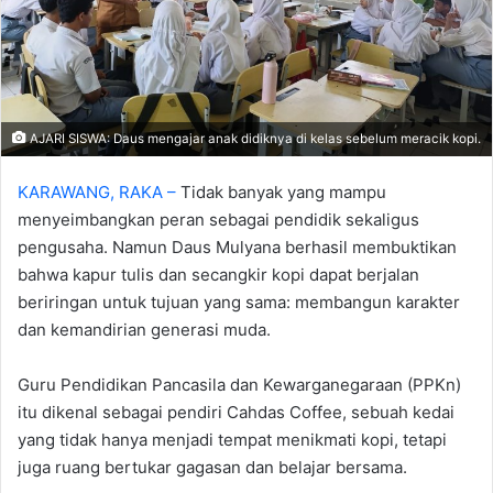
AJARI SISWA: Daus mengajar anak didiknya di kelas sebelum meracik kopi.
KARAWANG, RAKA –
Tidak banyak yang mampu
menyeimbangkan peran sebagai pendidik sekaligus
pengusaha. Namun Daus Mulyana berhasil membuktikan
bahwa kapur tulis dan secangkir kopi dapat berjalan
beriringan untuk tujuan yang sama: membangun karakter
dan kemandirian generasi muda.
‎‎Guru Pendidikan Pancasila dan Kewarganegaraan (PPKn)
itu dikenal sebagai pendiri Cahdas Coffee, sebuah kedai
yang tidak hanya menjadi tempat menikmati kopi, tetapi
juga ruang bertukar gagasan dan belajar bersama.