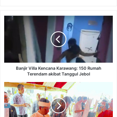
Banjir
Villa
Kencana
Karawang:
150
Rumah
Terendam
akibat
Tanggul
Jebol
Banjir Villa Kencana Karawang: 150 Rumah
Terendam akibat Tanggul Jebol
Sesuai
Rekomendasi
ANRI,
Pemkab
Purwakarta
Lakukan