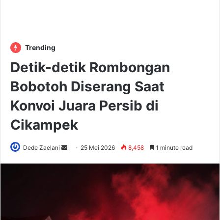
Trending
Detik-detik Rombongan
Bobotoh Diserang Saat
Konvoi Juara Persib di
Cikampek
Send
Dede Zaelani
25 Mei 2026
8,458
1 minute read
an
email