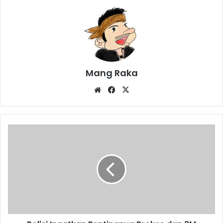
Mang Raka
Website
Facebook
X
Polisi
Ingatkan
Pentingnya
Prokes
dan
3M