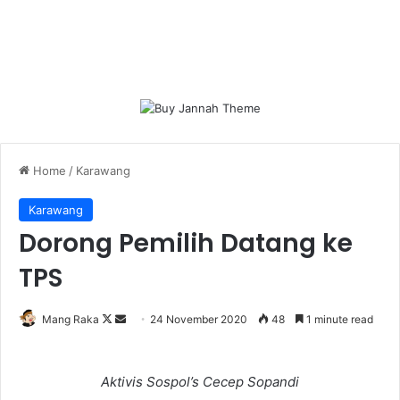
Home
/
Karawang
Karawang
Dorong Pemilih Datang ke
TPS
Follow
Send
Mang Raka
24 November 2020
48
1 minute read
on
an
X
email
Aktivis Sospol’s Cecep Sopandi