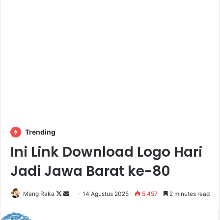
Trending
Ini Link Download Logo Hari
Jadi Jawa Barat ke-80
Follow
Send
Mang Raka
14 Agustus 2025
5,457
2 minutes read
on
an
X
email