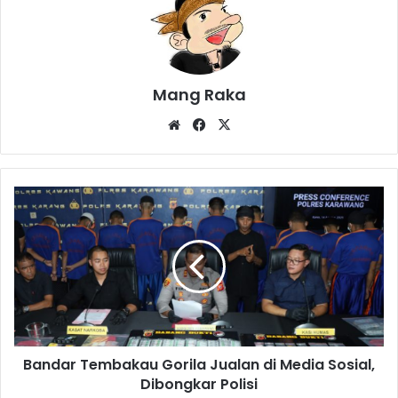
Mang Raka
Website
Facebook
X
Bandar
Tembakau
Gorila
Jualan
di
Media
Sosial,
Dibongkar
Polisi
Bandar Tembakau Gorila Jualan di Media Sosial,
Dibongkar Polisi