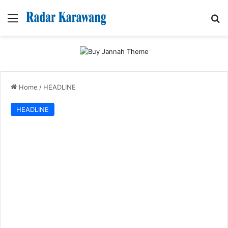
Menu
Se
Home
/
HEADLINE
HEADLINE