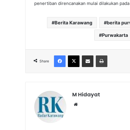
penertiban direncanakan mulai dilakukan pada 
Berita Karawang
berita pu
Purwakarta
Facebook
X
Share via Email
Print
Share
M Hidayat
Website