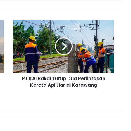
PT
KAI
Bakal
Tutup
Dua
Perlintasan
Kereta
Api
Liar
PT KAI Bakal Tutup Dua Perlintasan
di
Karawang
Kereta Api Liar di Karawang