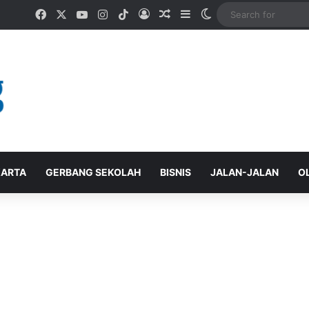
Facebook
X
YouTube
Instagram
TikTok
Log In
Random Article
Sidebar
Switch skin
ARTA
GERBANG SEKOLAH
BISNIS
JALAN-JALAN
O