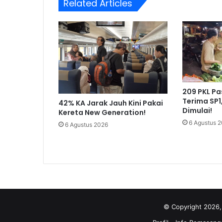
Related Articles
209 PKL P
Terima SP1
42% KA Jarak Jauh Kini Pakai
Dimulai!
Kereta New Generation!
6 Agustus 
6 Agustus 2026
© Copyright 2026,