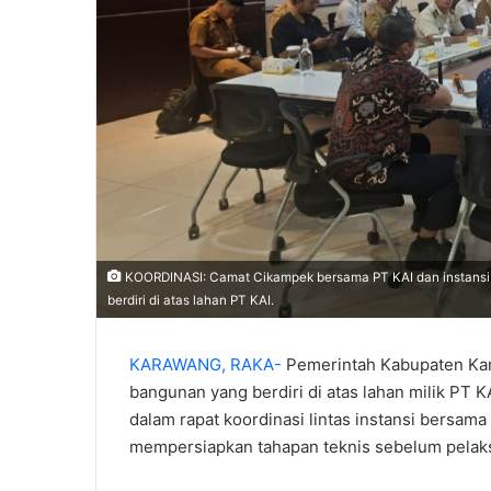
KOORDINASI: Camat Cikampek bersama PT KAI dan instansi l
berdiri di atas lahan PT KAI.
KARAWANG, RAKA-
Pemerintah Kabupaten Ka
bangunan yang berdiri di atas lahan milik PT 
dalam rapat koordinasi lintas instansi bersam
mempersiapkan tahapan teknis sebelum pelak