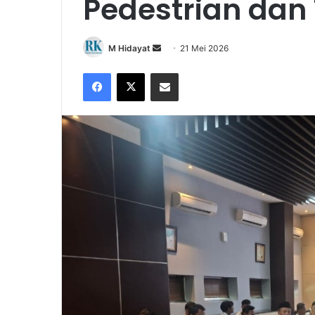
Pedestrian dan
Send
M Hidayat
21 Mei 2026
an
Facebook
X
Share via Email
email