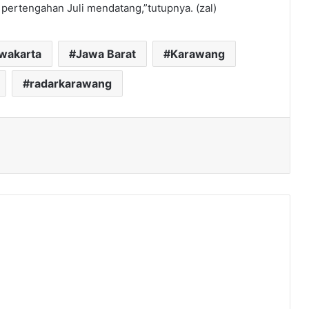
pertengahan Juli mendatang,”tutupnya. (zal)
rwakarta
Jawa Barat
Karawang
radarkarawang