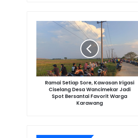
Ramai
Setiap
Sore,
Kawasan
Irigasi
Ciselang
Desa
Wancimekar
Jadi
Ramai Setiap Sore, Kawasan Irigasi
Spot
Bersantai
Ciselang Desa Wancimekar Jadi
Favorit
Spot Bersantai Favorit Warga
Warga
Karawang
Karawang