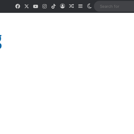
Facebook
X
YouTube
Instagram
TikTok
Log In
Random Article
Sidebar
Switch skin