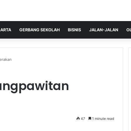
ARTA
GERBANG SEKOLAH
BISNIS
JALAN-JALAN
O
erakan
angpawitan
47
1 minute read