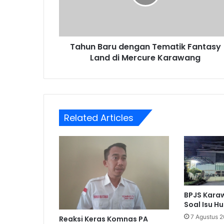
Land
di
Mercure
Karawang
Tahun Baru dengan Tematik Fantasy
Land di Mercure Karawang
Related Articles
BPJS Karaw
Soal Isu H
7 Agustus 
Reaksi Keras Komnas PA