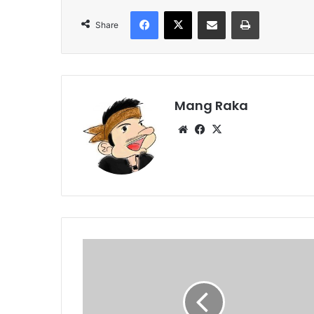
Facebook
X
Share via Email
Print
Share
Mang Raka
Website
Facebook
X
Tahun
Baru
dengan
Tematik
Fantasy