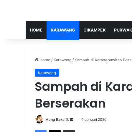
HOME
KARAWANG
CIKAMPEK
PURWAK
Home
/
Karawang
/
Sampah di Karangpawitan Bers
Karawang
Sampah di Kar
Berserakan
Follow
Send
Mang Raka
4 Januari 2020
on
an
Facebook
X
Share via Email