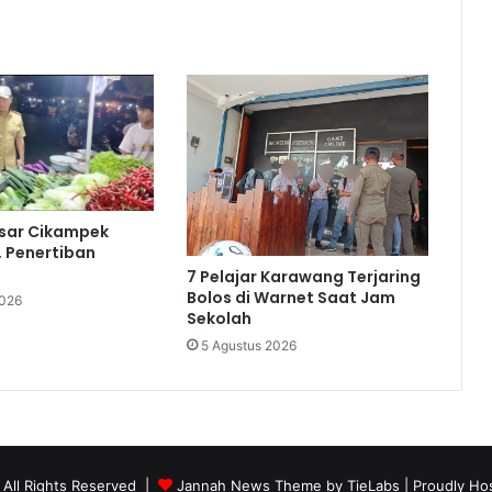
asar Cikampek
, Penertiban
7 Pelajar Karawang Terjaring
Bolos di Warnet Saat Jam
2026
Sekolah
5 Agustus 2026
 All Rights Reserved |
Jannah News Theme by TieLabs
| Proudly Ho