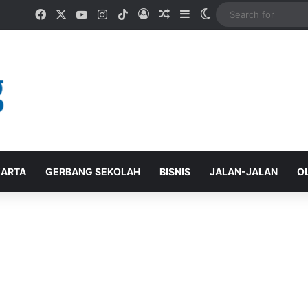
Facebook
X
YouTube
Instagram
TikTok
Log In
Random Article
Sidebar
Switch skin
ARTA
GERBANG SEKOLAH
BISNIS
JALAN-JALAN
O