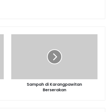
Sampah
di
Karangpawitan
Berserakan
Sampah di Karangpawitan
Berserakan