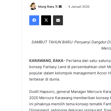
Follow
Send
Mang Raka
4 Januari 2020
on
an
Facebook
X
Share via Email
X
email
SAMBUT TAHUN BARU: Penyanyi Dangdut D’Ac
Merc
KARAWANG, RAKA-
Pertama dan satu-satunya
konsep Fantasy Land di persembahkan oleh M
popular dalam kelompok management Accor Hot
terbesar di dunia.
Dodit Hapsoro, general Manager Mercure Ka
2020 Mercure Karawang memberikan konsep ta
ini pihaknya memilih tema konsep tematik Fant
Disneyland, sehingga dekorasi restaurant, foyeu