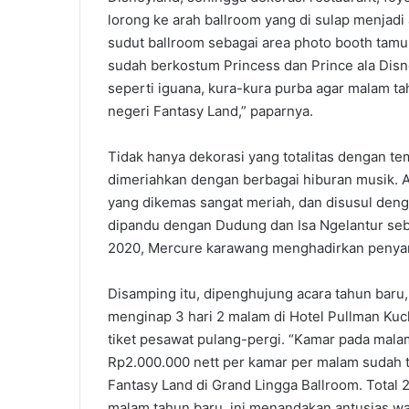
lorong ke arah ballroom yang di sulap menjadi 
sudut ballroom sebagai area photo booth tam
sudah berkostum Princess dan Prince ala Disn
seperti iguana, kura-kura purba agar malam t
negeri Fantasy Land,” paparnya.
Tidak hanya dekorasi yang totalitas dengan tem
dimeriahkan dengan berbagai hiburan musik. 
yang dikemas sangat meriah, dan disusul den
dipandu dengan Dudung dan Isa Ngelantur seb
2020, Mercure karawang menghadirkan penyanyi
Disamping itu, dipenghujung acara tahun bar
menginap 3 hari 2 malam di Hotel Pullman Kuc
tiket pesawat pulang-pergi. “Kamar pada malam
Rp2.000.000 nett per kamar per malam sudah t
Fantasy Land di Grand Lingga Ballroom. Total 
malam tahun baru, ini menandakan antusias w