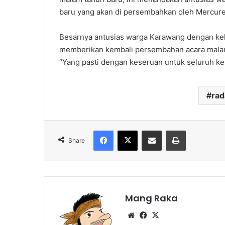
baru yang akan di persembahkan oleh Mercure 
Besarnya antusias warga Karawang dengan kel
memberikan kembali persembahan acara malam 
“Yang pasti dengan keseruan untuk seluruh ke
ra
Facebook
X
Share via Email
Print
Share
Mang Raka
Website
Facebook
X