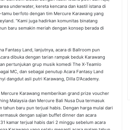
area underwater, kereta kencana dan kastil istana di
u-tamu berfoto dengan tim Mercure Karawang yang
eyland. “Kami juga hadirkan komunitas binatang
ahun baru semakin meriah dengan konsep berada di
a Fantasy Land, lanjutnya, acara di Ballroom pun
Acara dibuka dengan tarian rampak beduk Karawang
gan pertunjukan grup musik komedi The X-Teamlo
agai MC, dan sebagai penutup Acara Fantasy Land
 dangdut asli putri Karawang, Dilla D’Academy.
u, Mercure Karawang memberikan grand prize voucher
hing Malaysia dan Mercure Bali Nusa Dua termasuk
 tahun baru pun terjual habis. Dengan harga mulai dari
ermasuk dengan sajian buffet dinner dan acara
231 kamar terjual habis dari 2 minggu sebelum acara
arga Karawang yang selalu menanti acara malam tahun