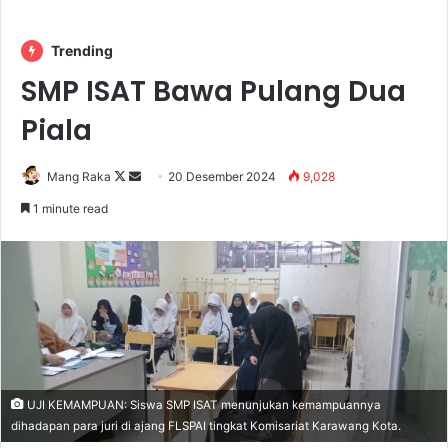
Trending
SMP ISAT Bawa Pulang Dua
Piala
Follow
Send
Mang Raka
20 Desember 2024
9,028
on
an
1 minute read
X
email
UJI KEMAMPUAN: Siswa SMP ISAT menunjukan kemampuannya
dihadapan para juri di ajang FLSPAI tingkat Komisariat Karawang Kota.