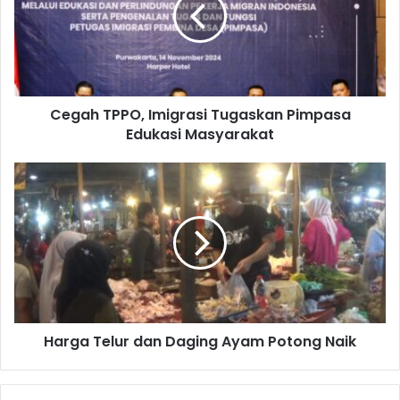
Tugaskan
Pimpasa
Edukasi
Masyarakat
Cegah TPPO, Imigrasi Tugaskan Pimpasa
Edukasi Masyarakat
Harga
Telur
dan
Daging
Ayam
Potong
Naik
Harga Telur dan Daging Ayam Potong Naik