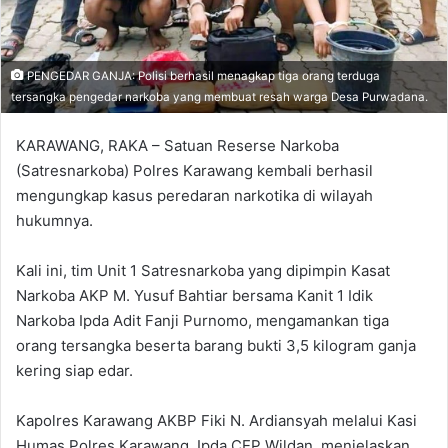
PENGEDAR GANJA: Polisi berhasil menagkap tiga orang terduga
tersangka pengedar narkoba yang membuat resah warga Desa Purwadana.
KARAWANG, RAKA – Satuan Reserse Narkoba
(Satresnarkoba) Polres Karawang kembali berhasil
mengungkap kasus peredaran narkotika di wilayah
hukumnya.
Kali ini, tim Unit 1 Satresnarkoba yang dipimpin Kasat
Narkoba AKP M. Yusuf Bahtiar bersama Kanit 1 Idik
Narkoba Ipda Adit Fanji Purnomo, mengamankan tiga
orang tersangka beserta barang bukti 3,5 kilogram ganja
kering siap edar.
Kapolres Karawang AKBP Fiki N. Ardiansyah melalui Kasi
Humas Polres Karawang, Ipda CEP Wildan, menjelaskan