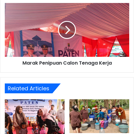
Marak
Penipuan
Calon
Tenaga
Kerja
Marak Penipuan Calon Tenaga Kerja
Related Articles