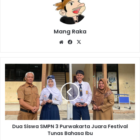
Mang Raka
Website
Facebook
X
Dua
Siswa
SMPN
3
Purwakarta
Juara
Festival
Tunas
Bahasa
Dua Siswa SMPN 3 Purwakarta Juara Festival
Ibu
Tunas Bahasa Ibu