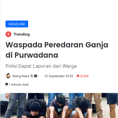
HEADLINE
Trending
Waspada Peredaran Ganja
di Purwadana
Polisi Dapat Laporan dari Warga
Follow
Send
Mang Raka
10 September 2025
8,284
on
an
1 minute read
X
email