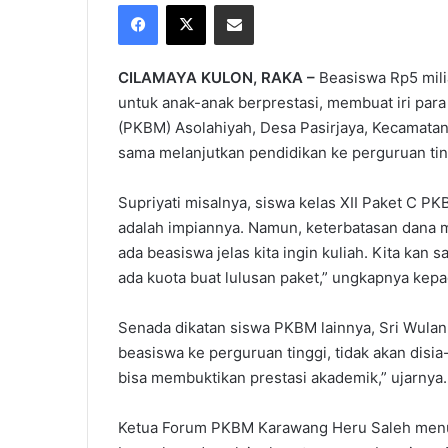
Facebook
X
Share via Email
X
email
CILAMAYA KULON, RAKA –
Beasiswa Rp5 mil
untuk anak-anak berprestasi, membuat iri para
(PKBM) Asolahiyah, Desa Pasirjaya, Kecamatan
sama melanjutkan pendidikan ke perguruan tingg
Supriyati misalnya, siswa kelas XII Paket C P
adalah impiannya. Namun, keterbatasan dana 
ada beasiswa jelas kita ingin kuliah. Kita ka
ada kuota buat lulusan paket,” ungkapnya kep
Senada dikatan siswa PKBM lainnya, Sri Wula
beasiswa ke perguruan tinggi, tidak akan disia
bisa membuktikan prestasi akademik,” ujarnya.
Ketua Forum PKBM Karawang Heru Saleh menu