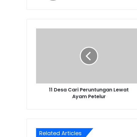
11
Desa
Cari
Peruntungan
Lewat
Ayam
Petelur
11 Desa Cari Peruntungan Lewat
Ayam Petelur
Related Articles