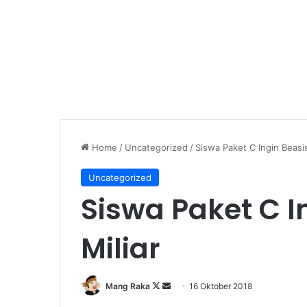
Home
/
Uncategorized
/
Siswa Paket C Ingin Beasi
Uncategorized
Siswa Paket C 
Miliar
Follow
Send
Mang Raka
16 Oktober 2018
on
an