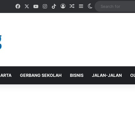
Facebook
X
YouTube
Instagram
TikTok
Log In
Random Article
Sidebar
Switch skin
ARTA
GERBANG SEKOLAH
BISNIS
JALAN-JALAN
O