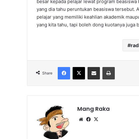
besar kepada pelajar lewat program beasiswa R
yang dia tahu peruntukan beasiswa tersebut. A
pelajar yang memiliki keahlian akademik maup
yang kita tahu, tapi boleh dong kuotanya juga 
ra
Facebook
X
Share via Email
Print
Share
Mang Raka
Website
Facebook
X